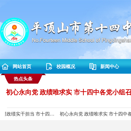
网站首页
校园概况
新闻中心
热点头条
初心永向党 政绩唯求实 市十四
迎七一凝心铸魂 树政绩实干担当 市十四中开展七月份主题党日活动