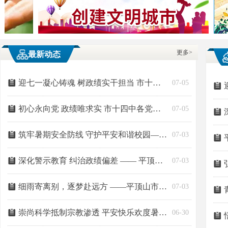
页面标题-双击进行编辑
更多>
最新动态
迎七一凝心铸魂 树政绩实干担当 市十四中开展七月份主题党日活动
뀳
07-05
뀳
初心永向党 政绩唯求实 市十四中各党小组召开七月党小组会议
뀳
07-05
뀳
筑牢暑期安全防线 守护平安和谐校园——市十四中开展暑期前校园安全专项排查工作
뀳
07-03
뀳
深化警示教育 纠治政绩偏差 —— 平顶山市第十四中学党支部开展六月主题党日暨党小组会议
뀳
07-03
뀳
细雨寄离别，逐梦赴远方 ——平顶山市第十四中学举行2026届毕业生送别仪式
뀳
07-03
뀳
崇尚科学抵制宗教渗透 平安快乐欢度暑假 —— 市十四中学开展专题主题班会
뀳
06-30
뀳