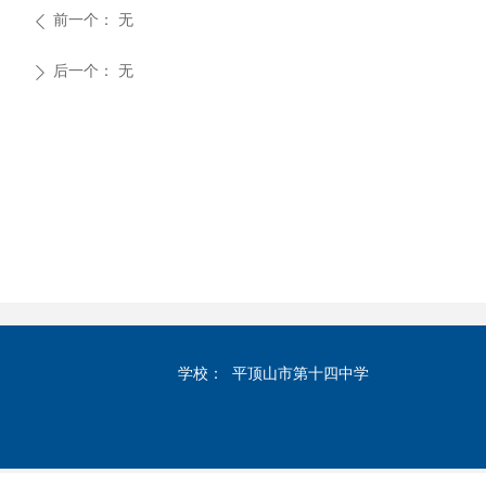
前一个：
无
ꄴ
后一个：
无
ꄲ
学校：
平顶山市第十四中学