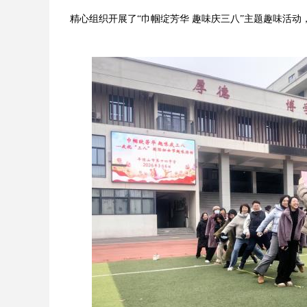
精心组织开展
了
“
巾帼绽芳华 趣味庆三八
”主题趣味活动