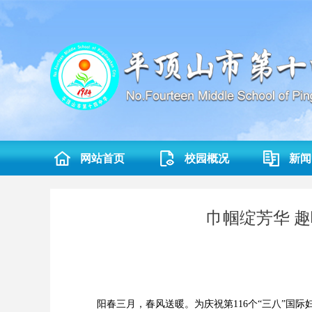
网站首页
校园概况
新闻
巾帼绽芳华 趣
阳春三月，春风送暖。为庆祝第116个“三八”国