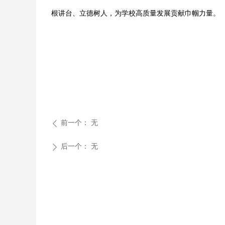
根讲台、立德树人，为学校高质量发展贡献巾帼力量。
前一个：
无
ꄴ
后一个：
无
ꄲ