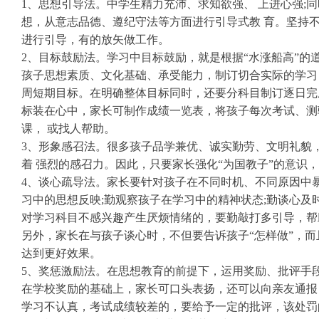
1、思想引导法。中学生精力充沛、求知欲强、 上进心强
想，从意志品德、遵纪守法等方面进行引导式教 育。坚持
进行引导，有的放矢做工作。
2、目标鼓励法。学习中目标鼓励，就是根据“水涨船高”
孩子思想素质、文化基础、承受能力，制订切合实际的学习
周短期目标。在明确整体目标同时，还要分科目制订逐日完
标装在心中，家长可制作成绩一览表，将孩子每次考试、测
课， 或找人帮助。
3、形象感召法。很多孩子品学兼优、诚实勤劳、文明礼貌
着 强烈的感召力。因此，只要家长强化“为国教子”的意
4、谈心疏导法。家长要针对孩子在不同时机、不同原因中暴
习中的思想反映;勤观察孩子在学习中的精神状态;勤谈心及
对学习科目不感兴趣产生厌烦情绪的，要勤敲打多引导，帮
另外，家长在与孩子谈心时，不但要告诉孩子“怎样做”，而
达到更好效果。
5、奖惩激励法。在思想教育的前提下，运用奖励、批评手
在学校奖励的基础上，家长可口头表扬，还可以向亲友通报
学习不认真，考试成绩较差的，要给予一定的批评，该处罚